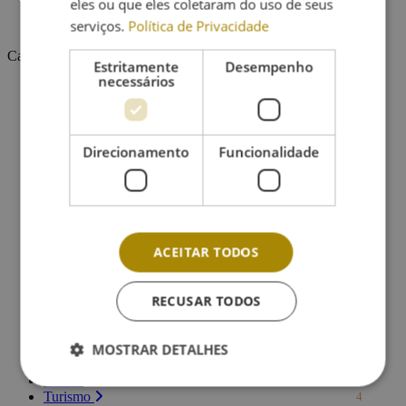
eles ou que eles coletaram do uso de seus
Encontro com Pedro Chagas Freitas
serviços.
Política de Privacidade
Categorias
Estritamente
Desempenho
necessários
Agricultura
2
Atividades Escolares
8
Colóquio
2
Concertinas
2
Direcionamento
Funcionalidade
Concertos
38
Concurso
2
Cultura
56
Desporto
21
Empreendedorismo
1
Eventos Gerais
14
Exposição
2
ACEITAR TODOS
Floresta
7
Hasta Pública
2
História
1
RECUSAR TODOS
Informação geral
8
Natal
4
Novas Tecnologias
MOSTRAR DETALHES
4
Religião
14
Teatro
1
Turismo
4