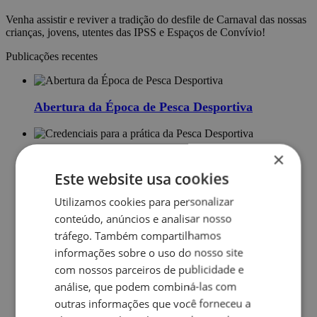
Venha assistir e reviver a tradição do desfile de Carnaval das nossas
crianças, jovens, utentes das IPSS e Espaços de Convívio!
Publicações recentes
Abertura da Época de Pesca Desportiva
×
Credenciais para a prática da Pesca Desportiva
Este website usa cookies
Utilizamos cookies para personalizar
Viagem à Feira Nacional de Agricultura,
conteúdo, anúncios e analisar nosso
Santarém
tráfego. Também compartilhamos
informações sobre o uso do nosso site
com nossos parceiros de publicidade e
Concerto com a Orquestra Juvenil
análise, que podem combiná-las com
outras informações que você forneceu a