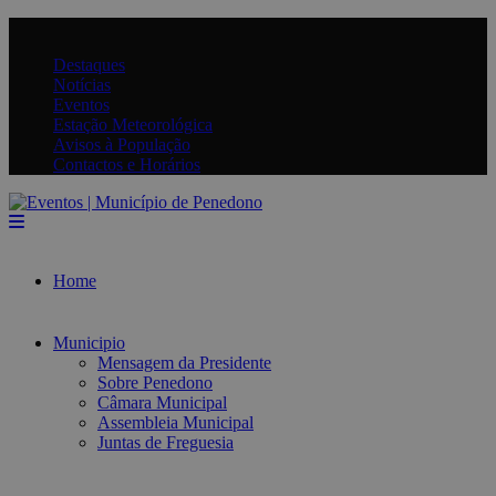
Destaques
Notícias
Eventos
Estação Meteorológica
Avisos à População
Contactos e Horários
Home
Municipio
Mensagem da Presidente
Sobre Penedono
Câmara Municipal
Assembleia Municipal
Juntas de Freguesia