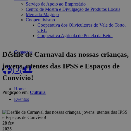
Serviço de Apoio ao Empresário
Centro de Mostra e Divulgação de Produtos Locais
Mercado Magriço
Cooperativismo
Cooperativa dos Olivicultores do Vale do Torto,
CRL
Cooperativa Agrícola de Penela da Beira
Contactos
Desfile de Carnaval das nossas crianças,
Eventos
jovens, utentes das IPSS e Espaços de
Convívio!
Home
Publicado em:
Cultura
/
Eventos
28 fev
2025