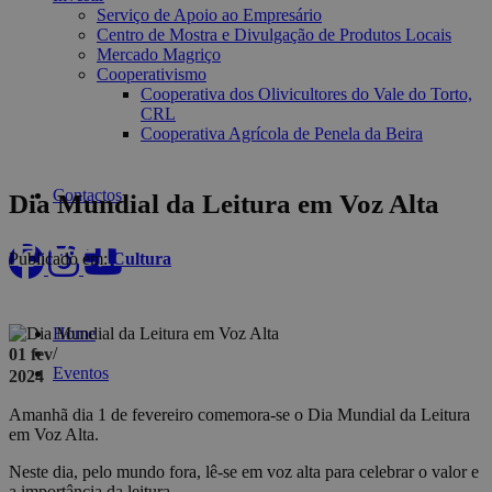
Serviço de Apoio ao Empresário
Centro de Mostra e Divulgação de Produtos Locais
Mercado Magriço
Cooperativismo
Cooperativa dos Olivicultores do Vale do Torto,
CRL
Cooperativa Agrícola de Penela da Beira
Contactos
Dia Mundial da Leitura em Voz Alta
Eventos
Publicado em:
Cultura
Home
/
01 fev
Eventos
2024
Amanhã dia 1 de fevereiro comemora-se o Dia Mundial da Leitura
em Voz Alta.
Neste dia, pelo mundo fora, lê-se em voz alta para celebrar o valor e
a importância da leitura.