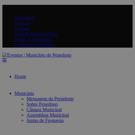
Destaques
Notícias
Eventos
Estação Meteorológica
Avisos à População
Contactos e Horários
Home
Municipio
Mensagem da Presidente
Sobre Penedono
Câmara Municipal
Assembleia Municipal
Juntas de Freguesia