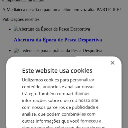
A Mediateca desafia-o para uma leitura em voz alta. PARTICIPE!
Publicações recentes
Abertura da Época de Pesca Desportiva
×
Credenciais para a prática da Pesca Desportiva
Este website usa cookies
Utilizamos cookies para personalizar
Viagem à Feira Nacional de Agricultura,
conteúdo, anúncios e analisar nosso
Santarém
tráfego. Também compartilhamos
informações sobre o uso do nosso site
com nossos parceiros de publicidade e
Concerto com a Orquestra Juvenil
análise, que podem combiná-las com
outras informações que você forneceu a
eles ou que eles coletaram do uso de seus