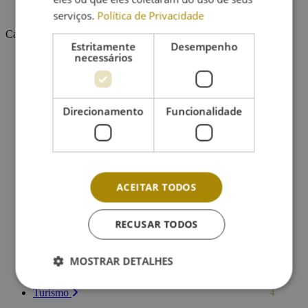
Encontro com Pedro Chagas Freitas
serviços.
Política de Privacidade
Categorias
Estritamente
Desempenho
necessários
Agricultura
2
Atividades Escolares
8
Colóquio
2
Concertinas
2
Concertos
38
Direcionamento
Funcionalidade
Concurso
2
Cultura
56
Desporto
21
Empreendedorismo
1
Eventos Gerais
14
Exposição
2
ACEITAR TODOS
Floresta
7
Hasta Pública
2
História
1
RECUSAR TODOS
Informação geral
8
Natal
4
Novas Tecnologias
4
MOSTRAR DETALHES
Religião
14
Teatro
1
Turismo
4