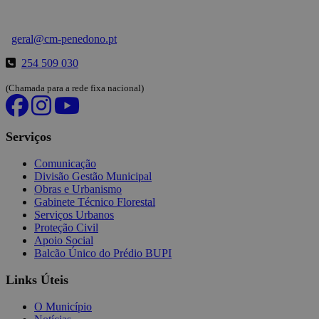
geral@cm-penedono.pt
254 509 030
(Chamada para a rede fixa nacional)
Serviços
Comunicação
Divisão Gestão Municipal
Obras e Urbanismo
Gabinete Técnico Florestal
Serviços Urbanos
Proteção Civil
Apoio Social
Balcão Único do Prédio BUPI
Links Úteis
O Município