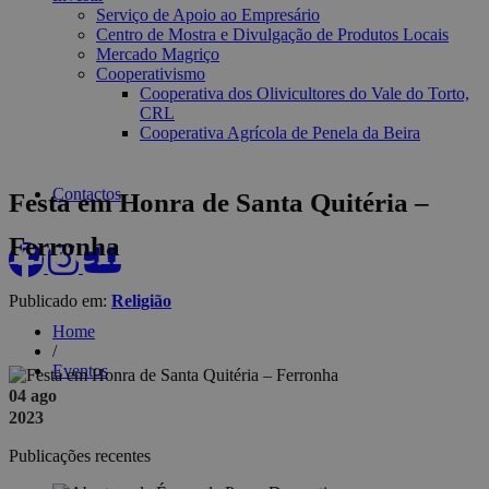
Serviço de Apoio ao Empresário
Centro de Mostra e Divulgação de Produtos Locais
Mercado Magriço
Cooperativismo
Cooperativa dos Olivicultores do Vale do Torto,
CRL
Cooperativa Agrícola de Penela da Beira
Contactos
Festa em Honra de Santa Quitéria –
Eventos
Ferronha
Publicado em:
Religião
Home
/
Eventos
04 ago
2023
Publicações recentes