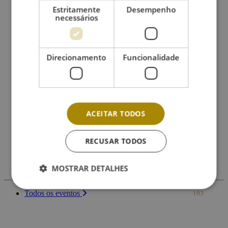
Atividades Escolares
8
Estritamente
Desempenho
Colóquio
2
necessários
Concertinas
2
Concertos
38
Concurso
2
Cultura
56
Direcionamento
Funcionalidade
Desporto
21
Empreendedorismo
1
Eventos Gerais
14
Exposição
2
Floresta
7
Hasta Pública
2
História
1
ACEITAR TODOS
Informação geral
8
Natal
4
Novas Tecnologias
4
RECUSAR TODOS
Religião
14
Teatro
1
Turismo
4
MOSTRAR DETALHES
Todos os eventos
193