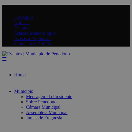
Destaques
Notícias
Eventos
Estação Meteorológica
Avisos à População
Contactos e Horários
Home
Municipio
Mensagem da Presidente
Sobre Penedono
Câmara Municipal
Assembleia Municipal
Juntas de Freguesia