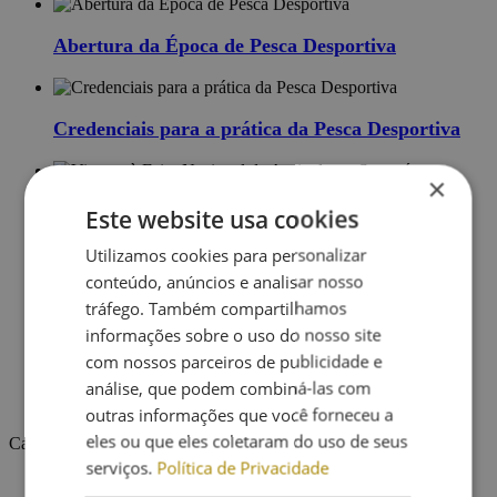
Abertura da Época de Pesca Desportiva
Credenciais para a prática da Pesca Desportiva
×
Viagem à Feira Nacional de Agricultura,
Este website usa cookies
Santarém
Utilizamos cookies para personalizar
conteúdo, anúncios e analisar nosso
tráfego. Também compartilhamos
Concerto com a Orquestra Juvenil
informações sobre o uso do nosso site
com nossos parceiros de publicidade e
análise, que podem combiná-las com
Encontro com Pedro Chagas Freitas
outras informações que você forneceu a
eles ou que eles coletaram do uso de seus
Categorias
serviços.
Política de Privacidade
Agricultura
2